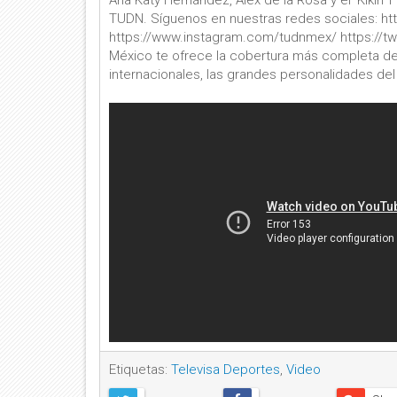
Ana Katy Hernández, Alex de la Rosa y el 'Kikín'
TUDN. Síguenos en nuestras redes sociales: h
https://www.instagram.com/tudnmex/ https://t
México te ofrece la cobertura más completa de
internacionales, las grandes personalidades d
Etiquetas:
Televisa Deportes
,
Video