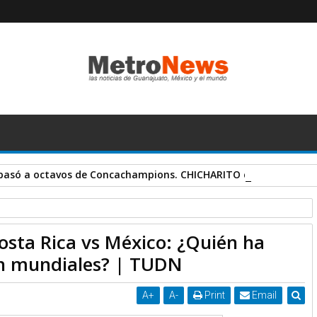
pasó a octavos de Concachampions. CHICHARITO cortó sequía d
Costa Rica vs México: ¿Quién ha
 ha hecho el mejor papel en mundiales? | TUDN
en mundiales? | TUDN
A
+
A
-
Print
Email