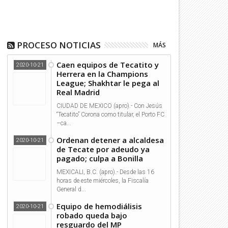
PROCESO NOTICIAS
MÁS
Caen equipos de Tecatito y
2020-10-21
Herrera en la Champions
League; Shakhtar le pega al
Real Madrid
CIUDAD DE MEXICO (apro).- Con Jesús
“Tecatito” Corona como titular, el Porto FC
–ca...
Ordenan detener a alcaldesa
2020-10-21
de Tecate por adeudo ya
pagado; culpa a Bonilla
MEXICALI, B.C. (apro).- Desde las 16
horas de este miércoles, la Fiscalía
General d...
Equipo de hemodiálisis
2020-10-21
robado queda bajo
resguardo del MP