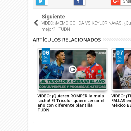
Sha
Siguiente
VIDEO: ¡MEMO OCHOA VS KEYLOR NAVAS! ¿Qu
mejor? | TUDN
ARTÍCULOS RELACIONADOS
06
07
Dic
Dic
2021
2021
n y Angulo, tres
VIDEO: ¡Quieren ROMPER la mala
VIDEO: ¡T
Top 10 de
racha! El Tricolor quiere cerrar el
FALLAS en
ertura 2024! |
año con diferente plantilla |
México B
TUDN