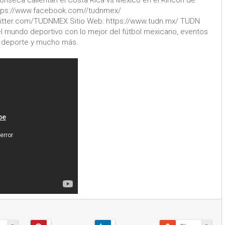
 Fonseca calientan el Costa Rica vs México en el Rincón de
ttps://www.facebook.com//tudnmex/
witter.com/TUDNMEX Sitio Web: https://www.tudn.mx/ TUDN
l mundo deportivo con lo mejor del fútbol mexicano, eventos
el deporte y mucho más.