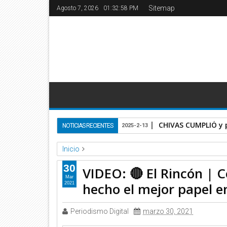
Sitemap
Agosto 7, 2026
01:32:58 PM
CHIVAS CUMPLIÓ y 
NOTICIAS RECIENTES
2025-2-13
Inicio
Televisa Deportes
Video
30
VIDEO: 🔴 El Rincón | 
VIDEO: 🔴 El Rincón | Costa Rica vs México: ¿Quién
Mar
hecho el mejor papel 
2021
Periodismo Digital
marzo 30, 2021