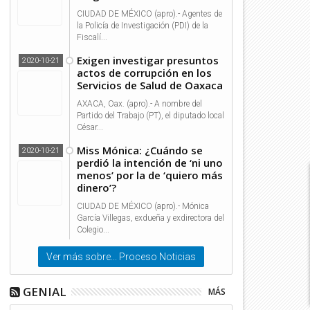
CIUDAD DE MÉXICO (apro).- Agentes de
la Policía de Investigación (PDI) de la
Fiscalí...
Exigen investigar presuntos
2020-10-21
actos de corrupción en los
Servicios de Salud de Oaxaca
AXACA, Oax. (apro).- A nombre del
Partido del Trabajo (PT), el diputado local
06
06
César...
Dic
Dic
2021
2021
Miss Mónica: ¿Cuándo se
2020-10-21
perdió la intención de ‘ni uno
menos’ por la de ‘quiero más
dinero’?
CIUDAD DE MÉXICO (apro).- Mónica
García Villegas, exdueña y exdirectora del
IDEO: ¡GOLEADA! Tigres SEPULTA
VIDEO: ¡Zurdazo LETAL y gol 
Colegio...
l Azul | Tigres 4-0 Cruz Azul |
Maria! | Tigres 3-0 Cruz Azul
rita México BBVA Femenil AP2021
Grita México BBVA Femenil A
Ver más sobre... Proceso Noticias
 TUDN
| TUDN
GENIAL
MÁS