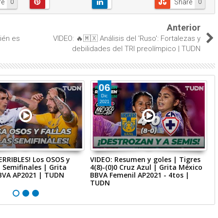
re
Share
0
0
Anterior
ién es
VIDEO: 🔥🇲🇽 Análisis del 'Ruso': Fortalezas y
debilidades del TRI preolímpico | TUDN
06
Dic
2021
ERRIBLES! Los OSOS y
VIDEO: Resumen y goles | Tigres
V
 Semifinales | Grita
4(8)-(0)0 Cruz Azul | Grita México
a
BVA AP2021 | TUDN
BBVA Femenil AP2021 - 4tos |
G
TUDN
|