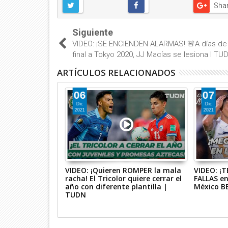
Sha
Siguiente
VIDEO: ¡SE ENCIENDEN ALARMAS! 🚨A días de l
final a Tokyo 2020, JJ Macías se lesiona I TU
ARTÍCULOS RELACIONADOS
06
07
Dic
Dic
2021
2021
ETAL y gol de
VIDEO: ¡Quieren ROMPER la mala
VIDEO: ¡T
0 Cruz Azul |
racha! El Tricolor quiere cerrar el
FALLAS en
A Femenil AP2021
año con diferente plantilla |
México B
TUDN