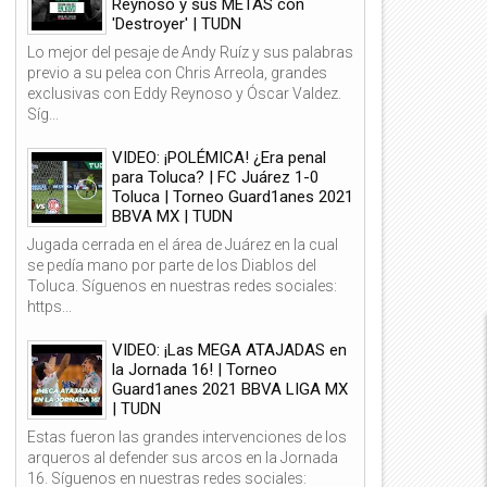
Reynoso y sus METAS con
'Destroyer' | TUDN
Lo mejor del pesaje de Andy Ruíz y sus palabras
previo a su pelea con Chris Arreola, grandes
exclusivas con Eddy Reynoso y Óscar Valdez.
Síg...
VIDEO: ¡POLÉMICA! ¿Era penal
para Toluca? | FC Juárez 1-0
Toluca | Torneo Guard1anes 2021
06
06
BBVA MX | TUDN
Ene
Ene
2025
2025
Jugada cerrada en el área de Juárez en la cual
se pedía mano por parte de los Diablos del
Toluca. Síguenos en nuestras redes sociales:
https...
VIDEO: ¡Las MEGA ATAJADAS en
Alan Pulido se perfila para
¡Sepúlveda, Martín y Angulo, 
la Jornada 16! | Torneo
eforzar la delantera de las
mexicanos en el Top 10 de
Guard1anes 2021 BBVA LIGA MX
hivas! | TUDN
goleadores del Apertura 2024
| TUDN
TUDN
Estas fueron las grandes intervenciones de los
arqueros al defender sus arcos en la Jornada
16. Síguenos en nuestras redes sociales: