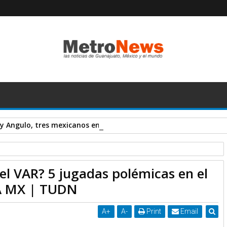
 y Angulo, tres mexicanos en el Top 10 de goleadores del Apert
el VAR? 5 jugadas polémicas en el
as en el Guard1anes 2021 BBVA MX | TUDN
A MX | TUDN
A
+
A
-
Print
Email