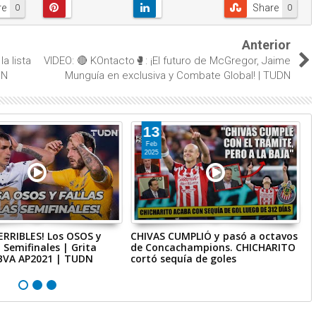
re
Share
0
0
Anterior
a lista
VIDEO: 🔴 KOntacto🥊: ¡El futuro de McGregor, Jaime
DN
Munguía en exclusiva y Combate Global! | TUDN
13
Feb
2025
ERRIBLES! Los OSOS y
CHIVAS CUMPLIÓ y pasó a octavos
¡
 Semifinales | Grita
de Concachampions. CHICHARITO
r
BVA AP2021 | TUDN
cortó sequía de goles
C