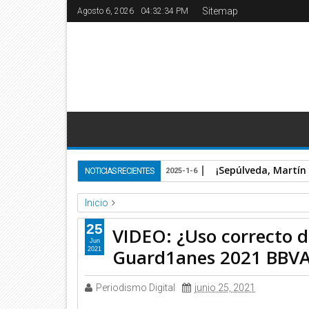
Sitemap
Agosto 6, 2026
04:32:34 PM
¡Sepúlveda, Martín
NOTICIAS RECIENTES
2025-1-6
Inicio
Televisa Deportes
Video
25
VIDEO: ¿Uso correcto d
VIDEO: ¿Uso correcto del VAR? 5 jugadas polémic
Jun
Guard1anes 2021 BBV
2021
Periodismo Digital
junio 25, 2021